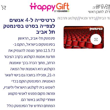
דלג לניווט
בירור יתרה
דלג לתוכן ראשי
ד הבית
/
בידור ופנאי
/
קולנוע ותרבות
כרטיסייה ל-4 אנשים
לצפייה בסרט בסינמטק
תל אביב
סינמטק תל-אביב, הראשון
לחץ להגדלה
בסינמטקים בישראל, הוקם ב-
12.5.73 מתוך מגמה להעמיק את
תודעת אמנות הקולנוע בקרב הציבור
הרחב, מתוך הכרה בכך שאמנות
הקולנוע היא האמנות של המאה
ה-21, ומכילה בתוכה גם ביטוי לשאר
האמנויות. הסינמטק הוקם בכדי
לשמש בית לקולנוע הישראלי וליוצריו,
ומהווה מקום מפגש לאנשי מקצוע
ושוחרי קולנוע באשר הם.
המתחם החדש של הסינמטק כולל