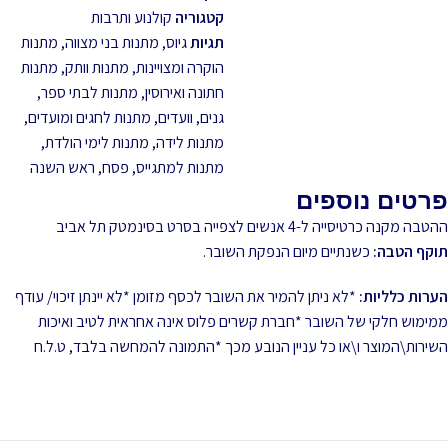
קטגוריה
קולנוע ותרבות
תגיות
גיוס
,
מתנות בני מצווה
,
מתנות
הוקרה ומצויינות
,
מתנות וותק
,
מתנות
חתונה ואירוסין
,
מתנות לבתי ספר,
גנים, וועדים
,
מתנות לחגים ומועדים
,
מתנות לידה
,
מתנות לימי הולדת
,
מתנות למתגייס
,
פסח
,
ראש השנה
פרטים נוספים
ההטבה מקנה כרטיסייה ל-4 אנשים לצפייה בסרט בסינמטק תל אביב
תוקף הטבה:
כשנתיים מיום הנפקת השובר.
הערות כלליות:
*לא ניתן להמיר את השובר לכסף מזומן *לא יינתן זיכוי/ עודף
ממימוש חלקי של השובר *חברת קשרים פלוס אינה אחראית לטיב ואיכות
השירות\המוצר ו\או כל עניין הנובע מכך *התמונה להמחשה בלבד, ט.ל.ח