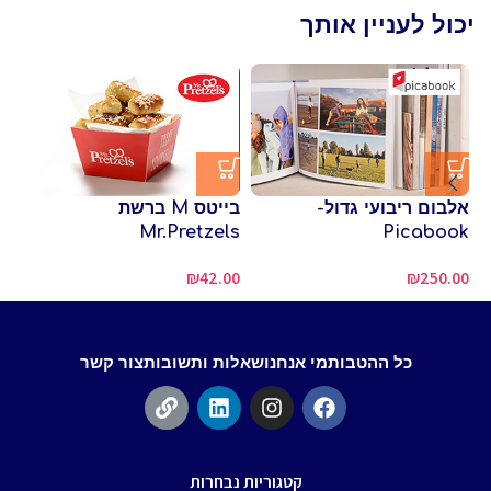
יכול לעניין אותך
אלבום ריבועי גדול-
בייטס M ברשת
כר
Mr.Pretzels
Picabook
תל
₪
42.00
₪
250.00
00
כל ההטבות
מי אנחנו
שאלות ותשובות
צור קשר
קטגוריות נבחרות