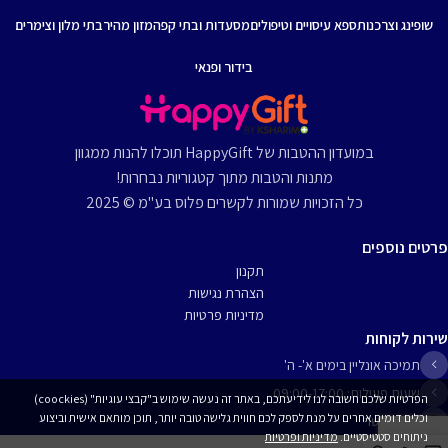
שופינג וצרכנות
ספא עיסויים וטיפולים
מסעדות ובתי קפה
מזון מהיר
בתי מלון וצימרים
בידור ופנאי
במועדון ההטבות של HappyGift תוכלו להנות ממגוון
מתנות והטבות מתוך קטגוריות נבחרות!
כל הזכויות שמורות לקשרים פלוס בע"מ © 2025
פרטים נוספים
תקנון
הצהרת נגישות
מדיניות פרטיות
שירות לקוחות
תמיכה אונליין בימים א'- ה'
שעות פעילות: 09:00-17:00
הפרטיות שלכם חשובה לנו לידיעתכם, באתר זה נעשה שימוש ב"קבצי עוגיות" (coockies)
וכלים דומים אחרים על מנת לספק לכם חווית גלישה טובה יותר, תוכן מותאם אישית וביצוע
יצירת קשר
ניתוחים סטטיסטיים.
מדיניות ופרטיות