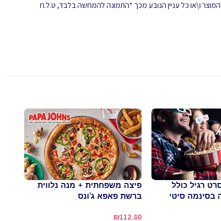
המוצר ו\או כל עניין הנובע מכך *התמונה להמחשה בלבד, ט.ל.ח
רט רגיל כולל
פיצה משפחתית + מנה נלווית
 בסינמה סיטי
ברשת פאפא ג'ונס
פיצה
ורוט
₪
112.80