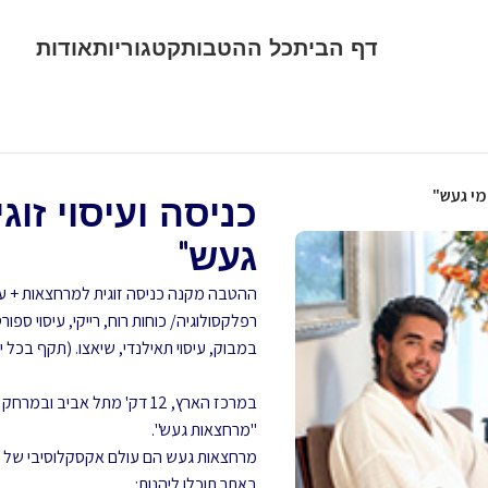
דף הבית
כל ההטבות
קטגוריות
אודות
געש"
רפלקסולוגיה/ כוחות רוח, רייקי, עיסוי ספו
במבוק, עיסוי תאילנדי, שיאצו. (תקף בכל 
במרכז הארץ, 12 דק' מתל אב
"מרחצאות געש".
מרחצאות געש הם עולם אקסקלוסיבי של פי
באתר תוכלו ליהנות: