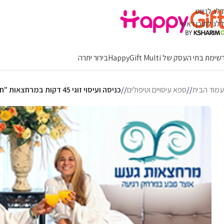
דלג לניווט
דלג לתוכן ראשי
ימת בתי העסק של HappyGift Multi
בירור יתרה
עמוד הבית
/
ספא עיסויים וטיפולים
/
כניסה ועיסוי זוגי 45 דקות במרחצאות "חמי געש"