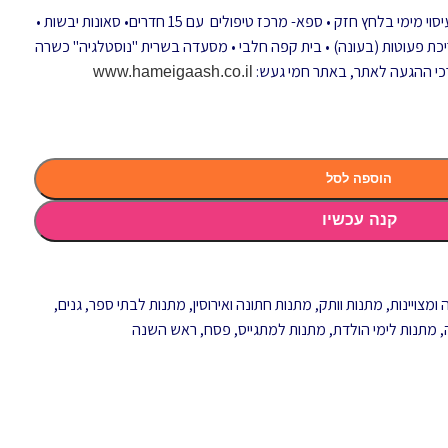
4 בריכות מים תרמו-מינרליים • דושים של עיסוי מימי בלחץ חזק • ספא- מרכז טיפולים עם 15 חדרים• סאונות יבשות •
ריכת פעוטות (בעונה) • בית קפה חלבי • מסעדה בשרית "נוסטלגיה" כשרה
כי ההגעה לאתר, באתר חמי געש:
www.hameigaash.co.il
הוספה לסל
קנה עכשיו
ומצויינות
,
מתנות וותק
,
מתנות חתונה ואירוסין
,
מתנות לבתי ספר, גנים,
,
מתנות לימי הולדת
,
מתנות למתגייס
,
פסח
,
ראש השנה